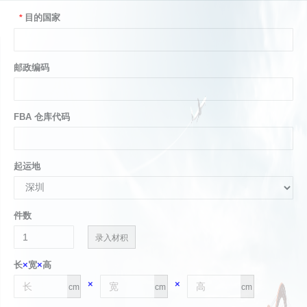
目的国家
*
邮政编码
FBA 仓库代码
起运地
件数
录入材积
长
×
宽
×
高
×
×
cm
cm
cm